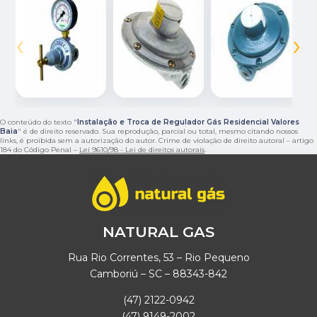
‹
›
O conteúdo do texto "
Instalação e Troca de Regulador Gás Residencial Valores
Baia
" é de direito reservado. Sua reprodução, parcial ou total, mesmo citando nossos
links, é proibida sem a autorização do autor. Crime de violação de direito autoral – artigo
184 do Código Penal –
Lei 9610/98 - Lei de direitos autorais
.
NATURAL GAS
Rua Rio Correntes, 53 – Rio Pequeno
Camboriú – SC – 88343-842
(47) 2122-0942
(47) 9149-2002