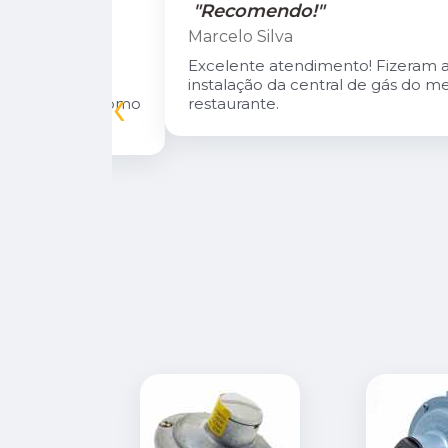
"Recomendo!"
Marcelo Silva
n Diego e
Excelente atendimento! Fizeram a
oso.
instalação da central de gás do meu
‹
inuarei como
restaurante.