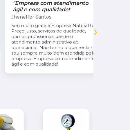
"Empresa com atendimento
"Recom
ágil e com qualidade!"
Jamile Jul
Jheneffer Santos
Fui atendi
nunca vi 
Sou muito grata a Empresa Natural Gás.
›
Parabéns 
Preço justo, serviços de qualidade,
cliente da
ótimos profissionais desde o
atendimento administrativo ao
operacional. Não tenho o que reclamar,
sou sempre muito bem atendida pela
empresa. Empresa com atendimento
ágil e com qualidade!