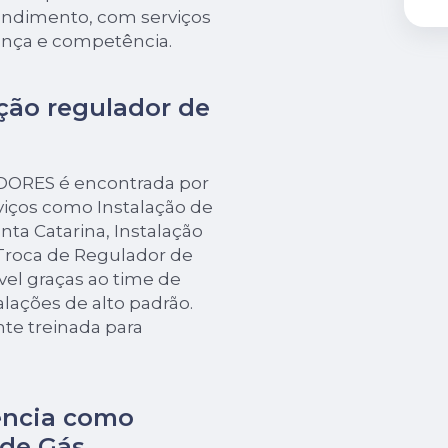
tendimento, com serviços
ança e competência.
ção regulador de
EDORES é encontrada por
iços como Instalação de
ta Catarina, Instalação
 Troca de Regulador de
ível graças ao time de
talações de alto padrão.
e treinada para
ência como
 de Gás
.