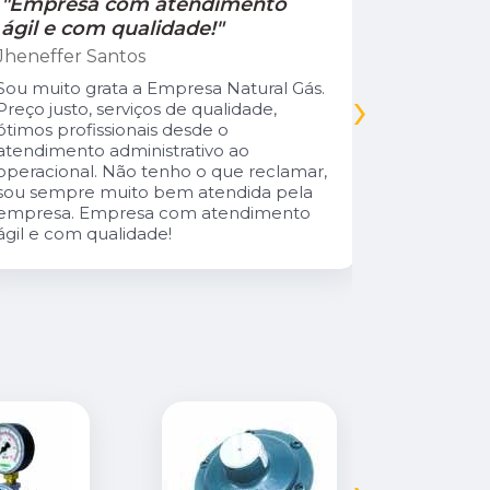
"Empresa com atendimento
"Recom
ágil e com qualidade!"
Jamile Jul
Jheneffer Santos
Fui atendi
nunca vi 
Sou muito grata a Empresa Natural Gás.
›
Parabéns 
Preço justo, serviços de qualidade,
cliente da
ótimos profissionais desde o
atendimento administrativo ao
operacional. Não tenho o que reclamar,
sou sempre muito bem atendida pela
empresa. Empresa com atendimento
ágil e com qualidade!