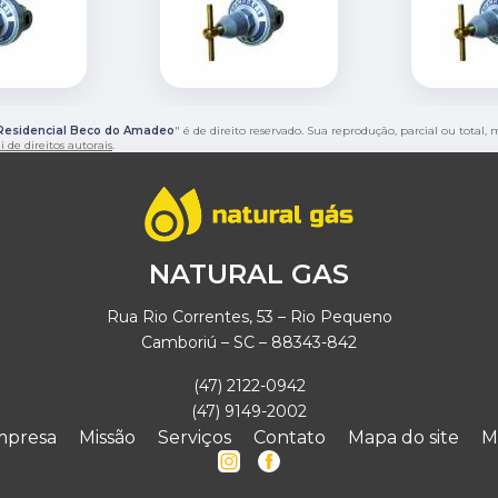
 Residencial Beco do Amadeo
" é de direito reservado. Sua reprodução, parcial ou total
i de direitos autorais
.
NATURAL GAS
Rua Rio Correntes, 53 – Rio Pequeno
Camboriú – SC – 88343-842
(47) 2122-0942
(47) 9149-2002
mpresa
Missão
Serviços
Contato
Mapa do site
M