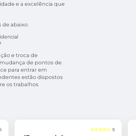
dade e a excelência que
s de abaixo:
idencial
o
ção e troca de
e mudança de pontos de
ance para entrar em
ndentes estão dispostos
re os trabalhos
5
☆☆☆☆☆
5