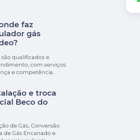
onde faz
gulador gás
adeo?
 são qualificados e
tendimento, com serviços
ança e competência.
alação e troca
cial Beco do
ação de Gás, Conversão
a de Gás Encanado e