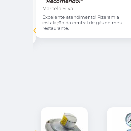
"Recomendo!"
Marcelo Silva
n Diego e
Excelente atendimento! Fizeram a
oso.
instalação da central de gás do meu
‹
inuarei como
restaurante.