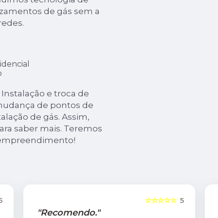
vazamentos de gás sem a
redes.
idencial
o
nstalação e troca de
 mudança de pontos de
talação de gás. Assim,
para saber mais. Teremos
u empreendimento!
5
☆☆☆☆☆
5
"Recomendo."