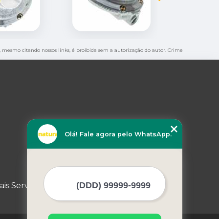
al, mesmo citando nossos links, é proibida sem a autorização do autor. Crime
Olá! Fale agora pelo WhatsApp.
ais Serviços