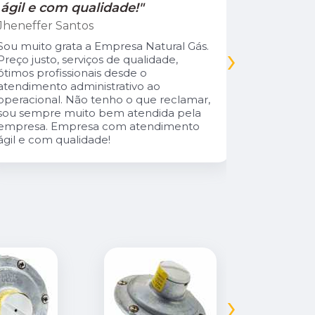
ágil e com qualidade!"
Jamile Jul
Jheneffer Santos
Fui atendi
nunca vi 
Sou muito grata a Empresa Natural Gás.
›
Parabéns 
Preço justo, serviços de qualidade,
cliente da
ótimos profissionais desde o
atendimento administrativo ao
operacional. Não tenho o que reclamar,
sou sempre muito bem atendida pela
empresa. Empresa com atendimento
ágil e com qualidade!
›