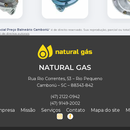
cial Preço Balneário Camboriú
" é de direito reservado. Sua reprodução, parcial ou tot
i de direitos autorais
.
NATURAL GAS
Rua Rio Correntes, 53 – Rio Pequeno
Camboriú – SC – 88343-842
(47) 2122-0942
(47) 9149-2002
mpresa
Missão
Serviços
Contato
Mapa do site
M