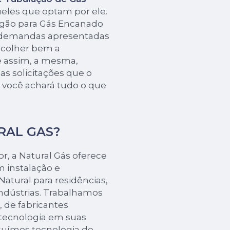
ueles que optam por ele.
ogão para Gás Encanado
 demandas apresentadas
escolher bem a
 assim, a mesma,
s solicitações que o
i, você achará tudo o que
URAL GAS?
r, a Natural Gás oferece
 instalação e
atural para residências,
indústrias. Trabalhamos
 de fabricantes
 tecnologia em suas
ssuímos tecnologia de