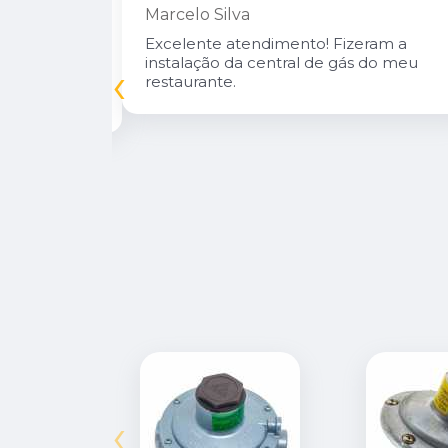
Marcelo Silva
n Diego e
Excelente atendimento! Fizeram a
oso.
instalação da central de gás do meu
‹
inuarei como
restaurante.
‹