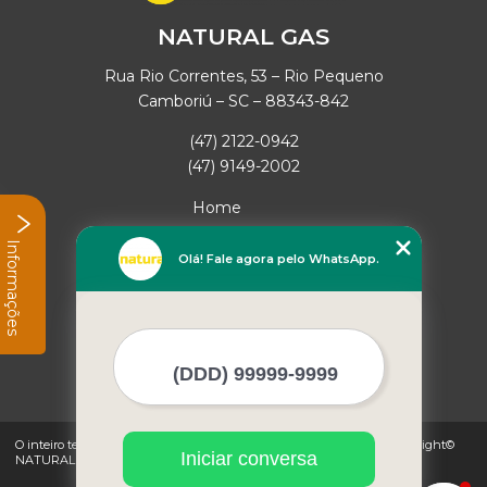
NATURAL GAS
Rua Rio Correntes, 53 – Rio Pequeno
Camboriú – SC – 88343-842
(47) 2122-0942
(47) 9149-2002
Home
Empresa
Informações
Missão
Olá! Fale agora pelo WhatsApp.
Serviços
Contato
Mapa do site
Mais Serviços
O inteiro teor deste site está sujeito à proteção de direitos autorais. Copyright©
Iniciar conversa
NATURAL GAS (Lei 9610 de 19/02/1998)