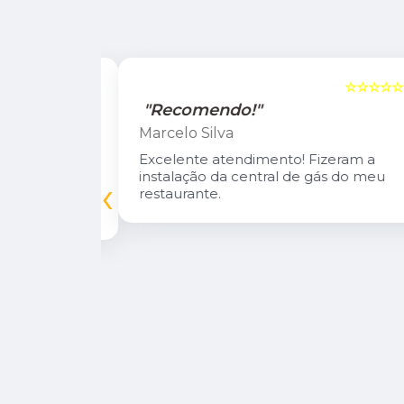
☆☆☆☆☆
5
☆☆☆☆☆
"Recomendo!"
Marcelo Silva
n Diego e
Excelente atendimento! Fizeram a
oso.
instalação da central de gás do meu
‹
inuarei como
restaurante.