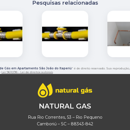
Pesquisas relacionadas
de Gás em Apartamento São João do Itaperiú
" é de direito reservado. Sua reprodução
 –
Lei 9610/98 - Lei de direitos autorais
.
NATURAL GAS
Rua Rio Correntes, 53 – Rio Pequeno
Camboriú – SC – 88343-842