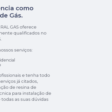
ência como
 de Gás
.
URAL GAS oferece
mente qualificados no
.
ossos serviços:
idencial
o
issionais e tenha todo
rviços já citados,
ão de resina de
cnica para instalação de
e todas as suas dúvidas