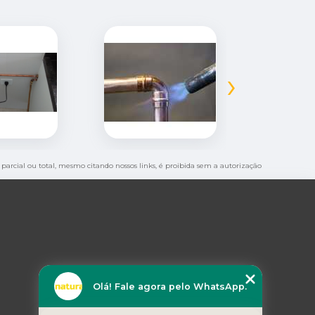
›
, parcial ou total, mesmo citando nossos links, é proibida sem a autorização
Olá! Fale agora pelo WhatsApp.