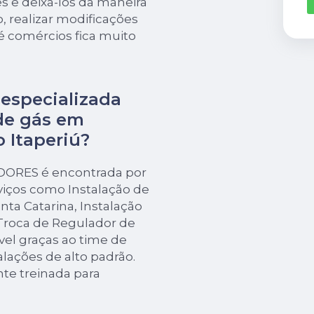
s e deixá-los da maneira
, realizar modificações
é comércios fica muito
especializada
de gás em
 Itaperiú?
EDORES é encontrada por
iços como Instalação de
ta Catarina, Instalação
 Troca de Regulador de
ível graças ao time de
talações de alto padrão.
e treinada para