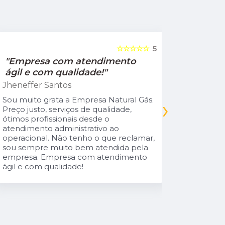
☆☆☆☆☆
5
"Empresa com atendimento
"Recom
ágil e com qualidade!"
Jamile Jul
Jheneffer Santos
Fui atendi
nunca vi 
Sou muito grata a Empresa Natural Gás.
›
Parabéns 
Preço justo, serviços de qualidade,
cliente da
ótimos profissionais desde o
atendimento administrativo ao
operacional. Não tenho o que reclamar,
sou sempre muito bem atendida pela
empresa. Empresa com atendimento
ágil e com qualidade!