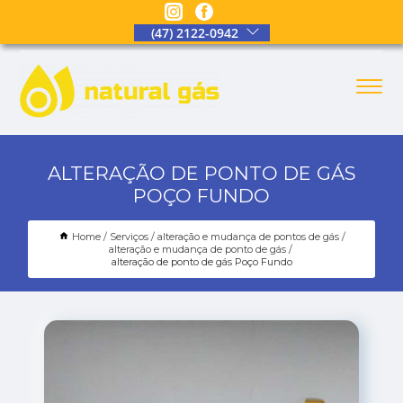
(47) 2122-0942
ALTERAÇÃO DE PONTO DE GÁS
POÇO FUNDO
Home
Serviços
alteração e mudança de pontos de gás
alteração e mudança de ponto de gás
alteração de ponto de gás Poço Fundo