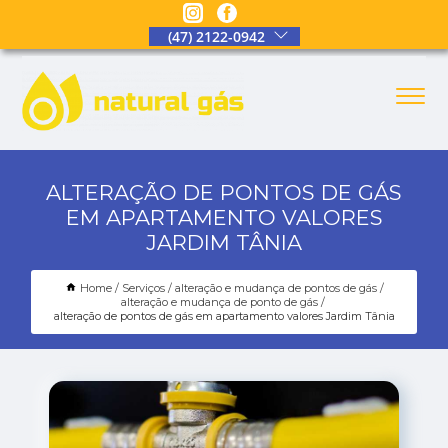
(47) 2122-0942
ALTERAÇÃO DE PONTOS DE GÁS
EM APARTAMENTO VALORES
JARDIM TÂNIA
Home
Serviços
alteração e mudança de pontos de gás
alteração e mudança de ponto de gás
alteração de pontos de gás em apartamento valores Jardim Tânia