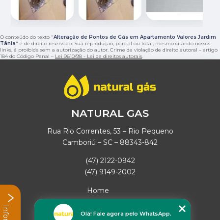
O conteúdo do texto "
Alteração de Pontos de Gás em Apartamento Valores Jardim
Tânia
" é de direito reservado. Sua reprodução, parcial ou total, mesmo citando nossos
links, é proibida sem a autorização do autor. Crime de violação de direito autoral – artigo
184 do Código Penal –
Lei 9610/98 - Lei de direitos autorais
.
NATURAL GAS
Rua Rio Correntes, 53 – Rio Pequeno
Camboriú – SC – 88343-842
(47) 2122-0942
(47) 9149-2002
Home
Empresa
Missão
Olá! Fale agora pelo WhatsApp.