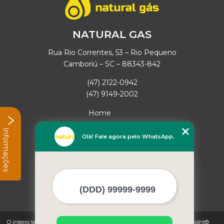
NATURAL GAS
Rua Rio Correntes, 53 – Rio Pequeno
Camboriú – SC – 88343-842
(47) 2122-0942
(47) 9149-2002
Home
Empresa
Informações
Missão
Olá! Fale agora pelo WhatsApp.
Serviços
Contato
Mapa do site
Mais Serviços
O inteiro teor deste site está sujeito à proteção de direitos autorais. Copyright©