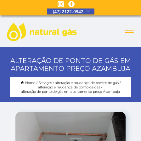
(47) 2122-0942
ALTERAÇÃO DE PONTO DE GÁS EM
APARTAMENTO PREÇO AZAMBUJA
Home
Serviços
alteração e mudança de pontos de gás
alteração e mudança de ponto de gás
alteração de ponto de gás em apartamento preço Azambuja