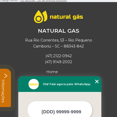
Código Penal –
Lei 9610/98 - Lei de direitos autorais
.
NATURAL GAS
Rua Rio Correntes, 53 – Rio Pequeno
Camboriú – SC – 88343-842
(47) 2122-0942
(47) 9149-2002
Home
Empresa
Informações
Missão
Olá! Fale agora pelo WhatsApp.
Serviços
Contato
Mapa do site
Mais Serviços