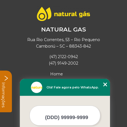
NATURAL GAS
Rua Rio Correntes, 53 – Rio Pequeno
Camboriú – SC – 88343-842
(47) 2122-0942
(47) 9149-2002
Home
Empresa
Informações
Missão
Olá! Fale agora pelo WhatsApp.
Serviços
Contato
Mapa do site
Mais Serviços