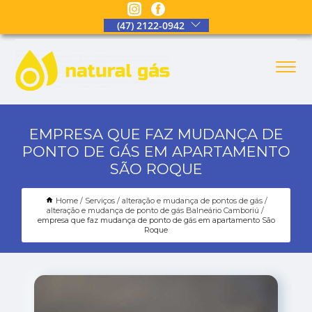
(47) 2122-0942
EMPRESA QUE FAZ MUDANÇA DE
PONTO DE GÁS EM APARTAMENTO
SÃO ROQUE
Home
Serviços
alteração e mudança de pontos de gás
alteração e mudança de ponto de gás Balneário Camboriú
empresa que faz mudança de ponto de gás em apartamento São
Roque