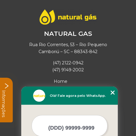
NATURAL GAS
Rua Rio Correntes, 53 – Rio Pequeno
Camboriú – SC – 88343-842
(47) 2122-0942
(47) 9149-2002
Home
Empresa
Informações
Missão
Olá! Fale agora pelo WhatsApp.
Serviços
Contato
Mapa do site
Mais Serviços