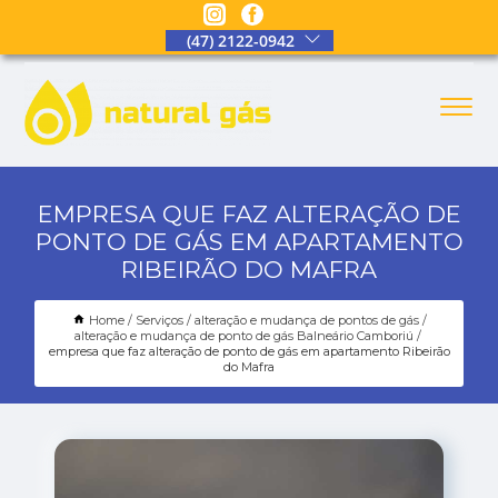
(47) 2122-0942
EMPRESA QUE FAZ ALTERAÇÃO DE
PONTO DE GÁS EM APARTAMENTO
RIBEIRÃO DO MAFRA
Home
Serviços
alteração e mudança de pontos de gás
alteração e mudança de ponto de gás Balneário Camboriú
empresa que faz alteração de ponto de gás em apartamento Ribeirão
do Mafra