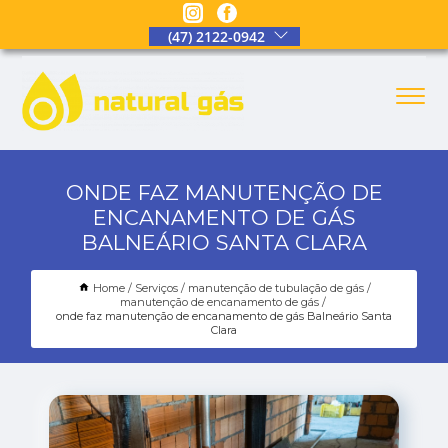
(47) 2122-0942
ONDE FAZ MANUTENÇÃO DE
ENCANAMENTO DE GÁS
BALNEÁRIO SANTA CLARA
Home
Serviços
manutenção de tubulação de gás
manutenção de encanamento de gás
onde faz manutenção de encanamento de gás Balneário Santa
Clara