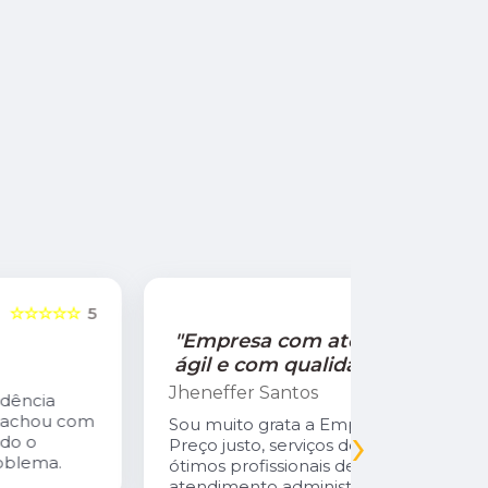
☆☆☆☆☆
5
"Empresa com atendimento
"Recom
ágil e com qualidade!"
Jamile Jul
Jheneffer Santos
Fui atendi
nunca vi 
Sou muito grata a Empresa Natural Gás.
›
Parabéns 
Preço justo, serviços de qualidade,
cliente da
ótimos profissionais desde o
atendimento administrativo ao