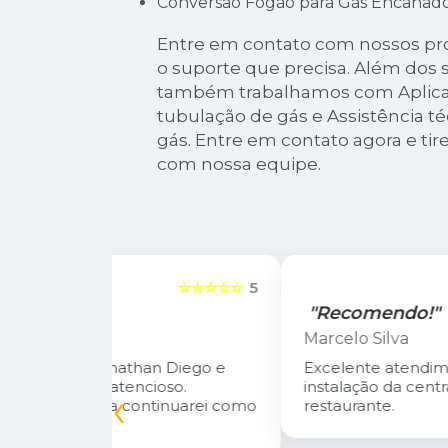
Conversão Fogão para Gás Encanad
Entre em contato com nossos prof
o suporte que precisa. Além dos se
também trabalhamos com Aplicaç
tubulação de gás e Assistência té
gás. Entre em contato agora e tir
com nossa equipe.
☆☆☆☆☆
5
☆☆☆☆☆
"Recomendo!"
Marcelo Silva
n Diego e
Excelente atendimento! Fizeram a
oso.
instalação da central de gás do meu
‹
inuarei como
restaurante.