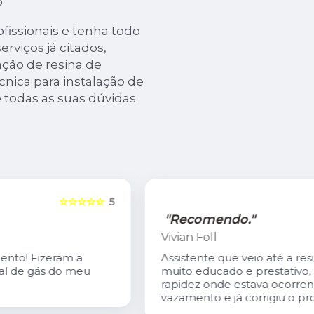
o
issionais e tenha todo
rviços já citados,
ão de resina de
cnica para instalação de
e todas as suas dúvidas
5
☆☆☆☆☆
5
"Recomendo."
Vivian Foll
Assistente que veio até a residência
muito educado e prestativo, achou com
rapidez onde estava ocorrendo o
vazamento e já corrigiu o problema.