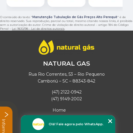
O conteúdo do texto "
Manutenção Tubulação de Gás Preços Alto Perequê
" é de
direito reservado. Sua reprodução, parcial ou total, mesmo citando nossos links, é proibida
sem a autorização do autor. Crime de violação de direito autoral – artigo 184 do Código
Penal –
Lei 9610/98 - Lei de direitos autorais
.
NATURAL GAS
Rua Rio Correntes, 53 – Rio Pequeno
Camboriú – SC – 88343-842
(47) 2122-0942
(47) 9149-2002
Home
Empresa
Informações
Missão
Olá! Fale agora pelo WhatsApp.
Serviços