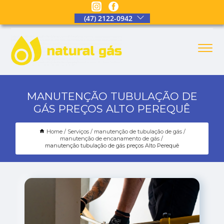
(47) 2122-0942
MANUTENÇÃO TUBULAÇÃO DE
GÁS PREÇOS ALTO PEREQUÊ
Home
Serviços
manutenção de tubulação de gás
manutenção de encanamento de gás
manutenção tubulação de gás preços Alto Perequê