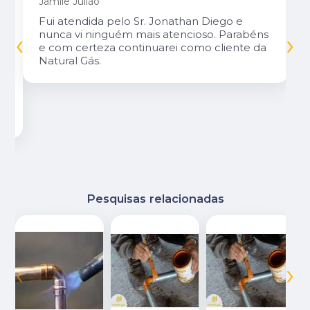
Marcelo Silva
a
Excelente atendimento! Fizeram a
‹
›
instalação da central de gás do meu
restaurante.
Pesquisas relacionadas
‹
›