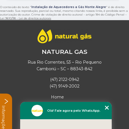
O conteúdo do texto "
Instalação de Aquecedores a Gás Monte Alegre
" é de direito
reservado. Sua reprodução, parcial ou total, mesmo citando nossos links, é proibida sem a
autorização do autor. Crime de violação de direito autoral – artigo 184 do Código Penal –
Lei 9610/98 - Lei de direitos autorais
.
NATURAL GAS
Rua Rio Correntes, 53 – Rio Pequeno
Camboriú – SC – 88343-842
(47) 2122-0942
(47) 9149-2002
Home
Empresa
Informações
Missão
Olá! Fale agora pelo WhatsApp.
Serviços
Contato