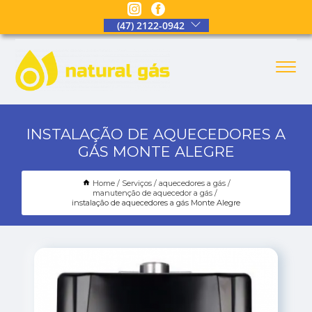
(47) 2122-0942
INSTALAÇÃO DE AQUECEDORES A
GÁS MONTE ALEGRE
Home
Serviços
aquecedores a gás
manutenção de aquecedor a gás
instalação de aquecedores a gás Monte Alegre