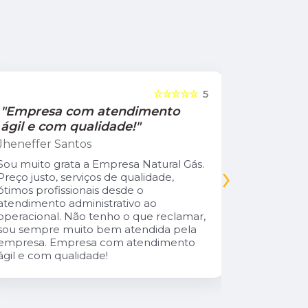
☆☆☆☆☆
5
"Empresa com atendimento
"Recom
ágil e com qualidade!"
Jamile Jul
Jheneffer Santos
Fui atendi
nunca vi 
Sou muito grata a Empresa Natural Gás.
›
Parabéns 
Preço justo, serviços de qualidade,
cliente da
ótimos profissionais desde o
atendimento administrativo ao
operacional. Não tenho o que reclamar,
sou sempre muito bem atendida pela
empresa. Empresa com atendimento
ágil e com qualidade!