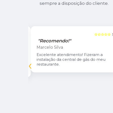
sempre a disposição do cliente.
☆☆☆☆☆
5
☆☆☆☆☆
"Recomendo!"
Marcelo Silva
n Diego e
Excelente atendimento! Fizeram a
oso.
instalação da central de gás do meu
‹
inuarei como
restaurante.