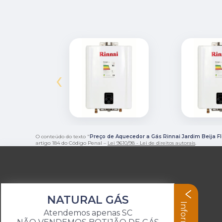
‹
O conteúdo do texto "
Preço de Aquecedor a Gás Rinnai Jardim Beija Fl
artigo 184 do Código Penal –
Lei 9610/98 - Lei de direitos autorais
.
NATURAL GÁS
Atendemos apenas SC