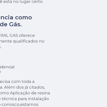
ê está no lugar certo.
ência como
 de Gás
.
URAL GAS oferece
mente qualificados no
.
idencial
o
recisa com toda a
a. Além dos já citados,
mo Aplicação de resina
 técnica para instalação
to conosco,estamos