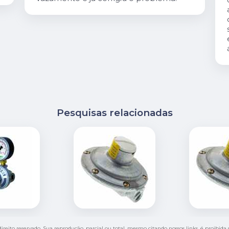
Pesquisas relacionadas
direito reservado. Sua reprodução, parcial ou total, mesmo citando nossos links, é proibida