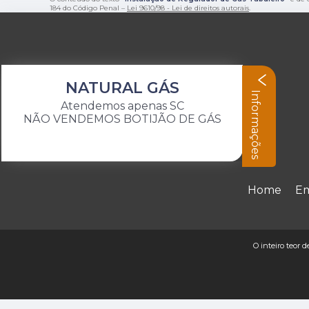
184 do Código Penal –
Lei 9610/98 - Lei de direitos autorais
.
NATURAL GÁS
Informações
Atendemos apenas SC
NÃO VENDEMOS BOTIJÃO DE GÁS
Home
E
O inteiro teor 