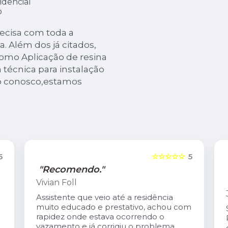
idencial
o
recisa com toda a
a. Além dos já citados,
mo Aplicação de resina
 técnica para instalação
to conosco,estamos
5
☆☆☆☆☆
5
"Recomendo."
Vivian Foll
Assistente que veio até a residência
muito educado e prestativo, achou com
rapidez onde estava ocorrendo o
vazamento e já corrigiu o problema.