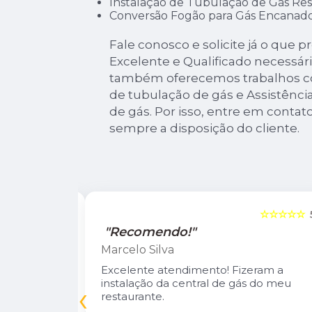
Instalação de Tubulação de Gás Res
Conversão Fogão para Gás Encanad
Fale conosco e solicite já o que p
Excelente e Qualificado necessári
também oferecemos trabalhos co
de tubulação de gás e Assistência
de gás. Por isso, entre em conta
sempre a disposição do cliente.
☆☆☆☆☆
5
☆☆☆☆☆
"Recomendo!"
Marcelo Silva
n Diego e
Excelente atendimento! Fizeram a
oso.
instalação da central de gás do meu
‹
inuarei como
restaurante.