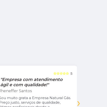
☆☆☆☆☆
5
"Empresa com atendimento
"Recom
ágil e com qualidade!"
Jamile Jul
Jheneffer Santos
Fui atendi
nunca vi 
Sou muito grata a Empresa Natural Gás.
›
Parabéns 
Preço justo, serviços de qualidade,
cliente da
ótimos profissionais desde o