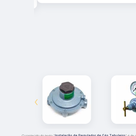
‹
O conteúdo do texto "
Instalação de Regulador de Gás Tabuleiro
" é de 