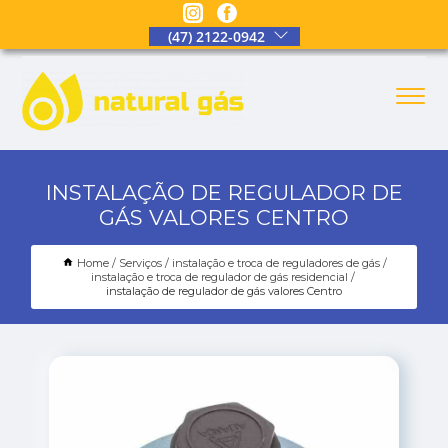
(47) 2122-0942
INSTALAÇÃO DE REGULADOR DE
GÁS VALORES CENTRO
Home
Serviços
instalação e troca de reguladores de gás
instalação e troca de regulador de gás residencial
instalação de regulador de gás valores Centro