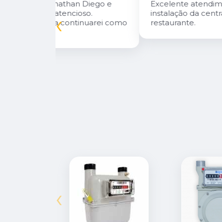
n Diego e
Excelente atendimento! Fizeram a
oso.
instalação da central de gás do meu
‹
inuarei como
restaurante.
‹