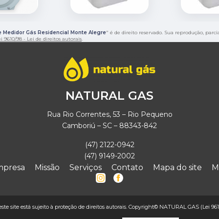
e Medidor Gás Residencial Monte Alegre
" é de direito reservado. Sua reprodução, parc
i 9610/98 - Lei de direitos autorais
.
NATURAL GAS
Rua Rio Correntes, 53 – Rio Pequeno
Camboriú – SC – 88343-842
(47) 2122-0942
(47) 9149-2002
mpresa
Missão
Serviços
Contato
Mapa do site
M
deste site está sujeito à proteção de direitos autorais. Copyright© NATURAL GAS (Lei 961