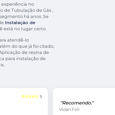
 experiência no
o de Tubulação de Gás ,
 segmento há anos. Se
de
Instalação de
ê está no lugar certo.
ara atendê-lo
ém do que já foi citado,
Aplicação de resina de
ca para instalação de
is.
5
☆☆☆☆☆
5
"Recomendo."
Vivian Foll