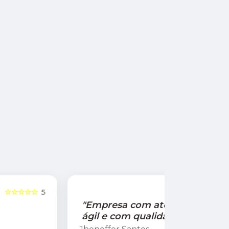
☆☆☆☆☆
5
"Empresa com atendimento
"Recom
ágil e com qualidade!"
Jamile Jul