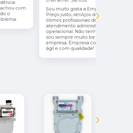
Jheneffer Santos
Fui atendi
nunca vi 
Sou muito grata a Empresa Natural Gás.
›
Parabéns 
Preço justo, serviços de qualidade,
cliente da
ótimos profissionais desde o
atendimento administrativo ao
operacional. Não tenho o que reclamar,
sou sempre muito bem atendida pela
empresa. Empresa com atendimento
ágil e com qualidade!
›