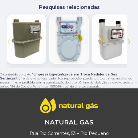
Pesquisas relacionadas
‹
›
O conteúdo do texto "
Empresa Especializada em Troca Medidor de Gás
Sertãozinho
" é de direito reservado. Sua reprodução, parcial ou total, mesmo citando
nossos links, é proibida sem a autorização do autor. Crime de violação de direito autoral –
artigo 184 do Código Penal –
Lei 9610/98 - Lei de direitos autorais
.
NATURAL GAS
Rua Rio Correntes, 53 – Rio Pequeno