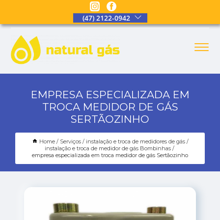
(47) 2122-0942
EMPRESA ESPECIALIZADA EM
TROCA MEDIDOR DE GÁS
SERTÃOZINHO
Home
Serviços
instalação e troca de medidores de gás
instalação e troca de medidor de gás Bombinhas
empresa especializada em troca medidor de gás Sertãozinho