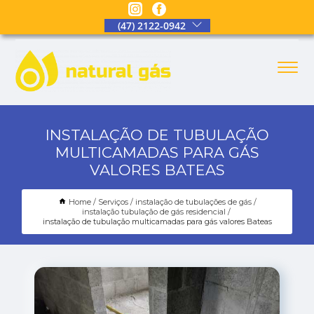
(47) 2122-0942
INSTALAÇÃO DE TUBULAÇÃO
MULTICAMADAS PARA GÁS
VALORES BATEAS
Home
Serviços
instalação de tubulações de gás
instalação tubulação de gás residencial
instalação de tubulação multicamadas para gás valores Bateas