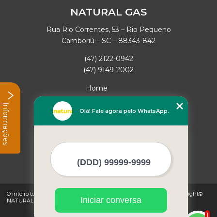
NATURAL GAS
Rua Rio Correntes, 53 – Rio Pequeno
Camboriú – SC – 88343-842
(47) 2122-0942
(47) 9149-2002
Home
Empresa
Informações
Missão
Olá! Fale agora pelo WhatsApp.
Serviços
Contato
Mapa do site
Mais Serviços
O inteiro teor deste site está sujeito à proteção de direitos autorais. Copyright©
Iniciar conversa
NATURAL GAS (Lei 9610 de 19/02/1998)
1