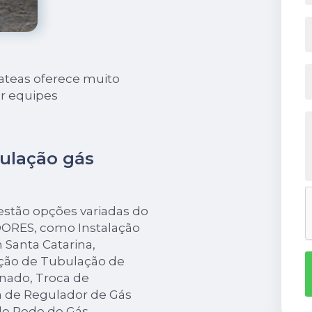
Bateas oferece muito
or equipes
bulação gás
estão opções variadas do
ORES, como Instalação
 Santa Catarina,
ação de Tubulação de
nado, Troca de
a de Regulador de Gás
de Rede de Gás.