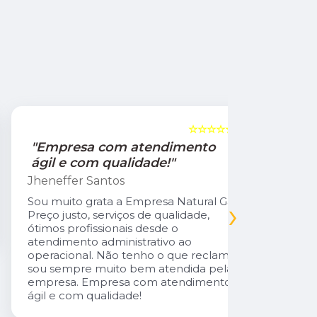
☆☆☆☆☆
5
"Empresa com atendimento
"Recom
ágil e com qualidade!"
Jamile Jul
Jheneffer Santos
Fui atendi
nunca vi 
Sou muito grata a Empresa Natural Gás.
›
Parabéns 
Preço justo, serviços de qualidade,
cliente da
ótimos profissionais desde o
atendimento administrativo ao
operacional. Não tenho o que reclamar,
sou sempre muito bem atendida pela
empresa. Empresa com atendimento
ágil e com qualidade!