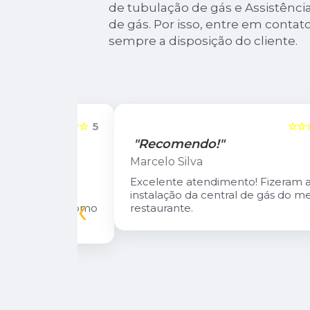
de tubulação de gás e Assistência
de gás. Por isso, entre em conta
sempre a disposição do cliente.
☆☆☆☆☆
5
☆☆☆☆☆
"Recomendo!"
Marcelo Silva
n Diego e
Excelente atendimento! Fizeram a
oso.
instalação da central de gás do meu
‹
inuarei como
restaurante.