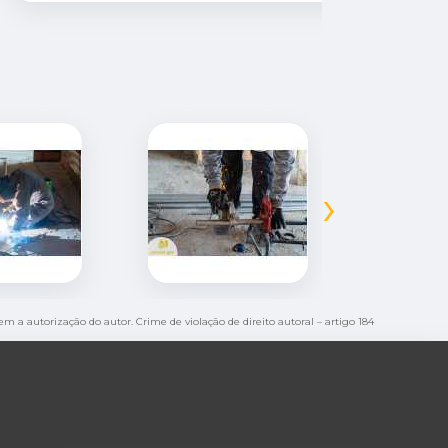
›
sem a autorização do autor. Crime de violação de direito autoral – artigo 184