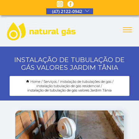
(47) 2122-0942
INSTALAÇÃO DE TUBULAÇÃO DE
GÁS VALORES JARDIM TÂNIA
Home
Serviços
instalação de tubulações de gás
instalação tubulação de gás residencial
instalação de tubulação de gás valores Jardim Tânia