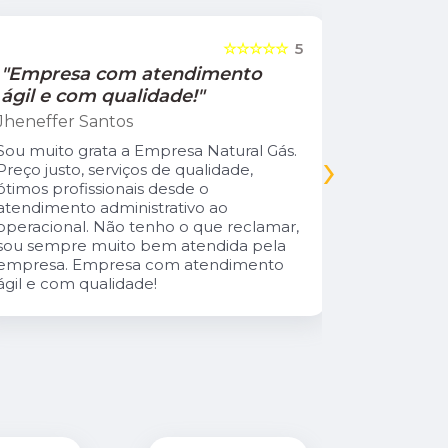
☆☆☆☆☆
5
"Empresa com atendimento
"Recom
ágil e com qualidade!"
Jamile Jul
Jheneffer Santos
Fui atendi
nunca vi 
Sou muito grata a Empresa Natural Gás.
›
Parabéns 
Preço justo, serviços de qualidade,
cliente da
ótimos profissionais desde o
atendimento administrativo ao
operacional. Não tenho o que reclamar,
sou sempre muito bem atendida pela
empresa. Empresa com atendimento
ágil e com qualidade!