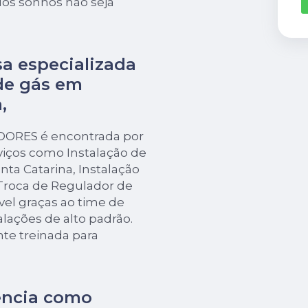
os sonhos não seja
a especializada
de gás em
,
EDORES é encontrada por
iços como Instalação de
ta Catarina, Instalação
 Troca de Regulador de
ível graças ao time de
talações de alto padrão.
e treinada para
ência como