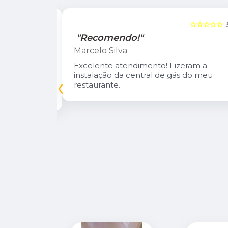
☆☆☆☆☆
5
☆☆☆☆☆
"Recomendo!"
Marcelo Silva
n Diego e
Excelente atendimento! Fizeram a
oso.
instalação da central de gás do meu
‹
inuarei como
restaurante.