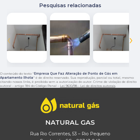
Pesquisas relacionadas
‹
›
O conteúdo do texto "
Empresa Que Faz Alteração de Ponto de Gás em
Apartamento Ilhota
" é de direito reservado. Sua reprodução, parcial ou total, mesmo
citando nossos links, é proibida sem a autorização do autor. Crime de violação de direito
autoral – artigo 184 do Código Penal –
Lei 9610/98 - Lei de direitos autorais
.
NATURAL GAS
Rua Rio Correntes, 53 – Rio Pequeno