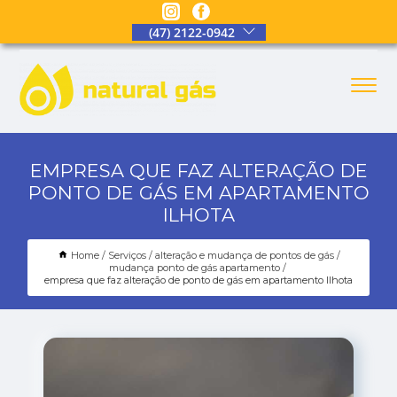
(47) 2122-0942
EMPRESA QUE FAZ ALTERAÇÃO DE
PONTO DE GÁS EM APARTAMENTO
ILHOTA
Home
Serviços
alteração e mudança de pontos de gás
mudança ponto de gás apartamento
empresa que faz alteração de ponto de gás em apartamento Ilhota