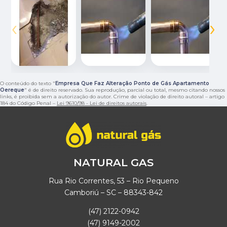
‹
›
O conteúdo do texto "
Empresa Que Faz Alteração Ponto de Gás Apartamento
Oereque
" é de direito reservado. Sua reprodução, parcial ou total, mesmo citando nossos
links, é proibida sem a autorização do autor. Crime de violação de direito autoral – artigo
184 do Código Penal –
Lei 9610/98 - Lei de direitos autorais
.
NATURAL GAS
Rua Rio Correntes, 53 – Rio Pequeno
Camboriú – SC – 88343-842
(47) 2122-0942
(47) 9149-2002