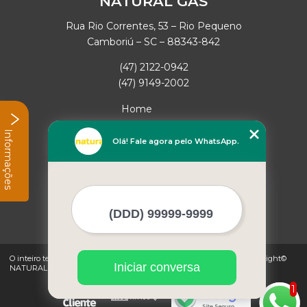
NATURAL GAS
Rua Rio Correntes, 53 – Rio Pequeno
Camboriú – SC – 88343-842
(47) 2122-0942
(47) 9149-2002
Home
Empresa
Informações
Missão
Olá! Fale agora pelo WhatsApp.
Serviços
Contato
Mapa do site
Mais Serviços
O inteiro teor deste site está sujeito à proteção de direitos autorais. Copyright©
Iniciar conversa
NATURAL GAS (Lei 9610 de 19/02/1998)
1