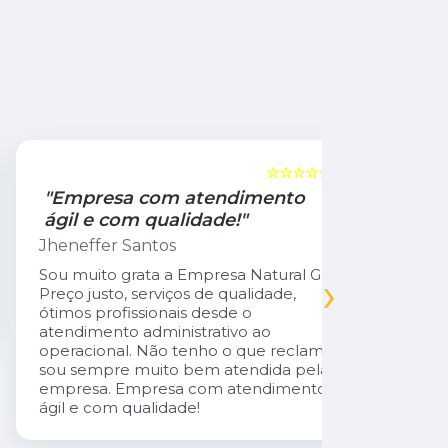
☆☆☆☆☆
5
"Empresa com atendimento
"Recom
ágil e com qualidade!"
Jamile Jul
Jheneffer Santos
Fui atendi
nunca vi 
Sou muito grata a Empresa Natural Gás.
›
Parabéns 
Preço justo, serviços de qualidade,
cliente da
ótimos profissionais desde o
atendimento administrativo ao
operacional. Não tenho o que reclamar,
sou sempre muito bem atendida pela
empresa. Empresa com atendimento
ágil e com qualidade!