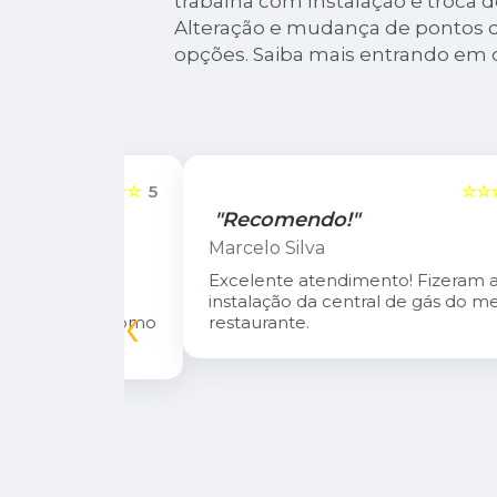
trabalha com Instalação e troca 
Alteração e mudança de pontos d
opções. Saiba mais entrando em 
☆☆☆☆☆
5
☆☆☆☆☆
"Recomendo!"
Marcelo Silva
n Diego e
Excelente atendimento! Fizeram a
oso.
instalação da central de gás do meu
‹
inuarei como
restaurante.