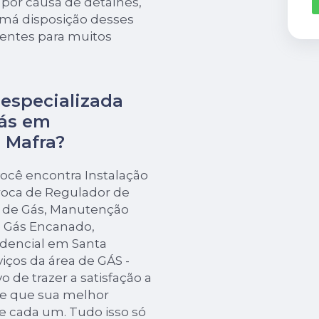
 por causa de detalhes,
 má disposição desses
ientes para muitos
especializada
ás em
 Mafra?
ocê encontra Instalação
Troca de Regulador de
r de Gás, Manutenção
 Gás Encanado,
idencial em Santa
viços da área de GÁS -
de trazer a satisfação a
de que sua melhor
e cada um. Tudo isso só