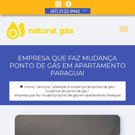
(47) 2122-0942
EMPRESA QUE FAZ MUDANÇA
PONTO DE GÁS EM APARTAMENTO
PARAGUAI
Home
Serviços
alteração e mudança de pontos de gás
mudança de ponto de gás
empresa que faz mudança ponto de gás em apartamento Paraguai