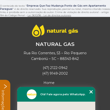
O conteúdo do texto "
Empresa Que Faz Mudança Ponto de Gás em Apartamento
Paraguai
" é de direito reservado. Sua reprodução, parcial ou total, mesmo citando nossos
links, é proibida sem a autorização do autor. Crime de violação de direito autoral – artigo
184 do Código Penal –
Lei 9610/98 - Lei de direitos autorais
.
NATURAL GAS
Rua Rio Correntes, 53 – Rio Pequeno
Camboriú – SC – 88343-842
(47) 2122-0942
(47) 9149-2002
Home
Empresa
Informações
Missão
Olá! Fale agora pelo WhatsApp.
Serviços
Contato