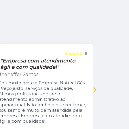
☆☆☆☆☆
5
"Empresa com atendimento
"Recom
ágil e com qualidade!"
Jamile Jul
Jheneffer Santos
Fui atendi
nunca vi 
Sou muito grata a Empresa Natural Gás.
›
Parabéns 
Preço justo, serviços de qualidade,
cliente da
ótimos profissionais desde o
atendimento administrativo ao
operacional. Não tenho o que reclamar,
sou sempre muito bem atendida pela
empresa. Empresa com atendimento
ágil e com qualidade!