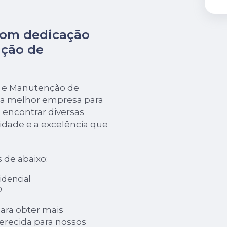
com dedicação
nção de
ão e Manutenção de
 a melhor empresa para
encontrar diversas
dade e a excelência que
s de abaixo:
idencial
o
ara obter mais
erecida para nossos