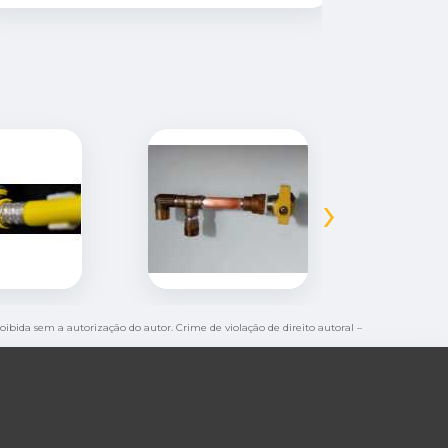
›
roibida sem a autorização do autor. Crime de violação de direito autoral –