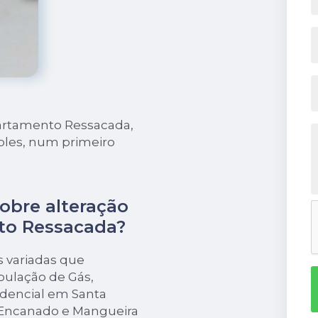
partamento Ressacada,
ples, num primeiro
obre alteração
to Ressacada?
s variadas que
bulação de Gás,
idencial em Santa
 Encanado e Mangueira