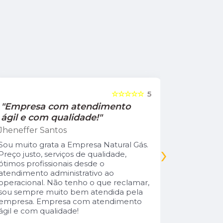
☆☆☆☆☆
5
"Empresa com atendimento
"Recom
ágil e com qualidade!"
Jamile Jul
Jheneffer Santos
Fui atendi
nunca vi 
Sou muito grata a Empresa Natural Gás.
›
Parabéns 
Preço justo, serviços de qualidade,
cliente da
ótimos profissionais desde o
atendimento administrativo ao
operacional. Não tenho o que reclamar,
sou sempre muito bem atendida pela
empresa. Empresa com atendimento
ágil e com qualidade!