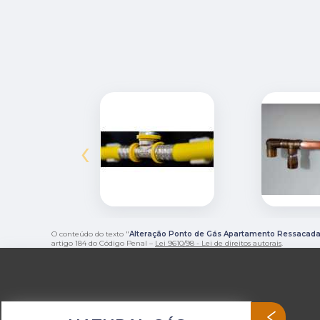
‹
O conteúdo do texto "
Alteração Ponto de Gás Apartamento Ressacad
artigo 184 do Código Penal –
Lei 9610/98 - Lei de direitos autorais
.