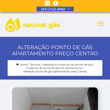
(47) 2122-0942
ALTERAÇÃO PONTO DE GÁS
APARTAMENTO PREÇO CENTRO
Home
Serviços
alteração e mudança de pontos de gás
mudança de ponto de gás em apartamento
alteração ponto de gás apartamento preço Centro