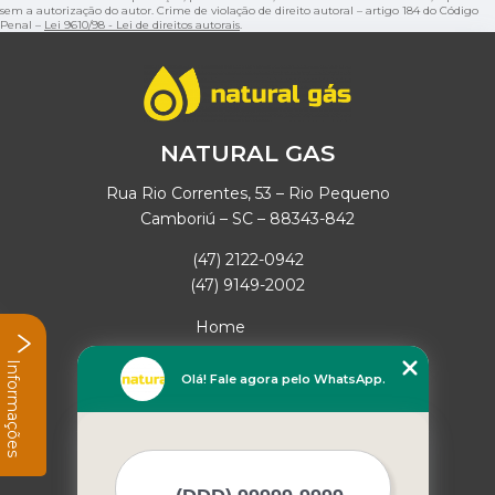
sem a autorização do autor. Crime de violação de direito autoral – artigo 184 do Código
Penal –
Lei 9610/98 - Lei de direitos autorais
.
NATURAL GAS
Rua Rio Correntes, 53 – Rio Pequeno
Camboriú – SC – 88343-842
(47) 2122-0942
(47) 9149-2002
Home
Empresa
Informações
Missão
Olá! Fale agora pelo WhatsApp.
Serviços
Contato
Mapa do site
Mais Serviços