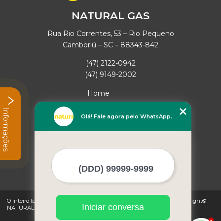
NATURAL GAS
Rua Rio Correntes, 53 – Rio Pequeno
Camboriú – SC – 88343-842
(47) 2122-0942
(47) 9149-2002
Home
Empresa
Informações
Missão
Olá! Fale agora pelo WhatsApp.
Serviços
Contato
Mapa do site
Mais Serviços
O inteiro teor deste site está sujeito à proteção de direitos autorais. Copyright©
Iniciar conversa
NATURAL GAS (Lei 9610 de 19/02/1998)