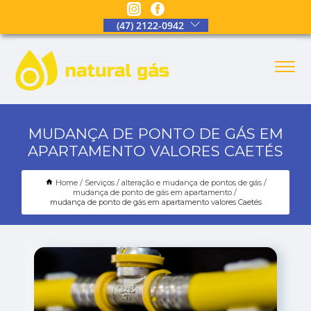
(47) 2122-0942
MUDANÇA DE PONTO DE GÁS EM
APARTAMENTO VALORES CAETÉS
Home
Serviços
alteração e mudança de pontos de gás
mudança de ponto de gás em apartamento
mudança de ponto de gás em apartamento valores Caetés