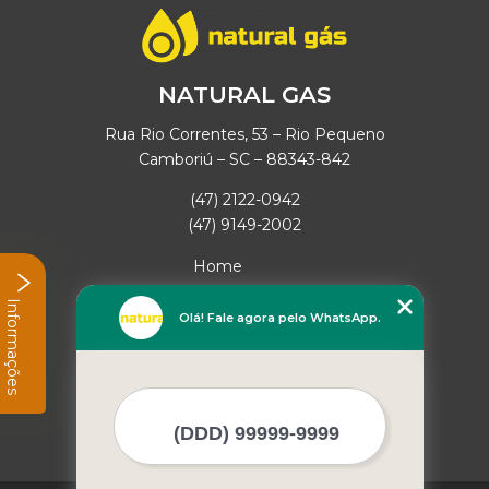
NATURAL GAS
Rua Rio Correntes, 53 – Rio Pequeno
Camboriú – SC – 88343-842
(47) 2122-0942
(47) 9149-2002
Home
Empresa
Informações
Missão
Olá! Fale agora pelo WhatsApp.
Serviços
Contato
Mapa do site
Mais Serviços