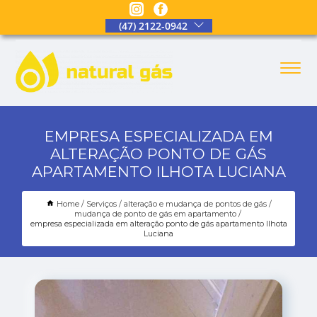
(47) 2122-0942
EMPRESA ESPECIALIZADA EM
ALTERAÇÃO PONTO DE GÁS
APARTAMENTO ILHOTA LUCIANA
Home
Serviços
alteração e mudança de pontos de gás
mudança de ponto de gás em apartamento
empresa especializada em alteração ponto de gás apartamento Ilhota
Luciana