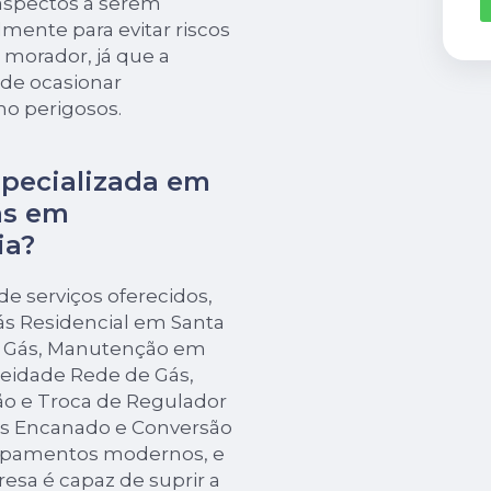
aspectos a serem
mente para evitar riscos
 morador, já que a
ode ocasionar
o perigosos.
pecializada em
ás em
ia?
e serviços oferecidos,
s Residencial em Santa
de Gás, Manutenção em
eidade Rede de Gás,
ão e Troca de Regulador
ás Encanado e Conversão
ipamentos modernos, e
esa é capaz de suprir a