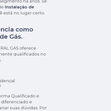
 segmento há anos. Se
de
Instalação de
ê está no lugar certo.
ência como
 de Gás
.
URAL GAS oferece
mente qualificados no
.
idencial
o
orma Qualificado e
diferenciado e
anar suas dúvidas. Por