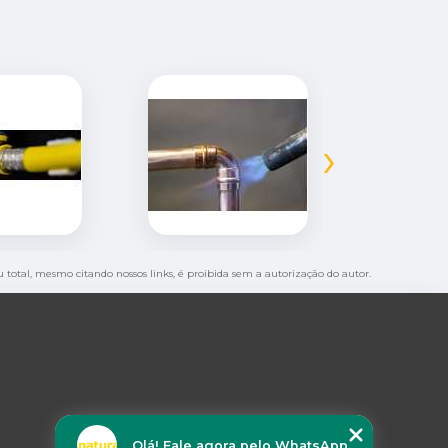
›
ou total, mesmo citando nossos links, é proibida sem a autorização do autor.
Olá! Fale agora pelo WhatsApp.