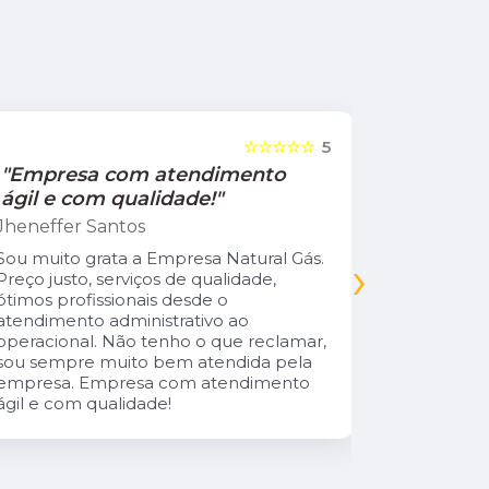
☆☆☆☆☆
5
"Empresa com atendimento
"Recom
ágil e com qualidade!"
Jamile Jul
Jheneffer Santos
Fui atendi
nunca vi 
Sou muito grata a Empresa Natural Gás.
›
Parabéns 
Preço justo, serviços de qualidade,
cliente da
ótimos profissionais desde o
atendimento administrativo ao
operacional. Não tenho o que reclamar,
sou sempre muito bem atendida pela
empresa. Empresa com atendimento
ágil e com qualidade!