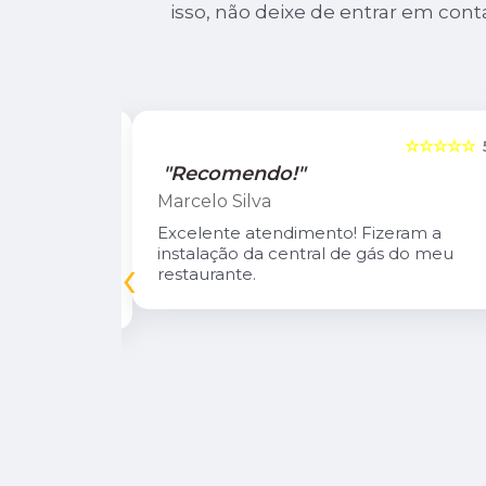
isso, não deixe de entrar em cont
☆☆☆☆☆
5
☆☆☆☆☆
"Recomendo!"
Marcelo Silva
n Diego e
Excelente atendimento! Fizeram a
oso.
instalação da central de gás do meu
‹
inuarei como
restaurante.