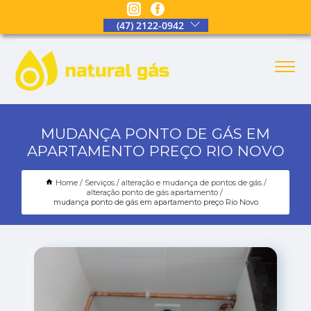
(47) 2122-0942
MUDANÇA PONTO DE GÁS EM
APARTAMENTO PREÇO RIO NOVO
Home
Serviços
alteração e mudança de pontos de gás
alteração ponto de gás apartamento
mudança ponto de gás em apartamento preço Rio Novo