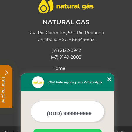
NATURAL GAS
Rua Rio Correntes, 53 – Rio Pequeno
Camboriú – SC – 88343-842
(47) 2122-0942
(47) 9149-2002
Home
Empresa
Informações
Missão
Olá! Fale agora pelo WhatsApp.
Serviços
Contato
Mapa do site
Mais Serviços