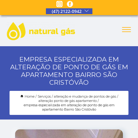
(47) 2122-0942
EMPRESA ESPECIALIZADA EM
ALTERAÇÃO DE PONTO DE GÁS EM
APARTAMENTO BAIRRO SÃO
CRISTÓVÃO
Home
Serviços
alteração e mudança de pontos de gás
alteração ponto de gás apartamento
empresa especializada em alteração de ponto de gás em
apartamento Bairro São Cristóvão