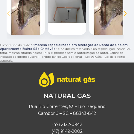
‹
›
O conteúdo do texto "
Empresa Especializada em Alteração de Ponto de Gás em
Apartamento Bairro São Cristóvão
" é de direito reservado. Sua reprodução, parcial ou
total, mesmo citando nossos links, é proibida sem a autorização do autor. Crime de
violação de direito autoral – artigo 184 do Código Penal –
Lei 9610/98 - Lei de direitos
autorais
.
NATURAL GAS
Rua Rio Correntes, 53 – Rio Pequeno
Camboriú – SC – 88343-842
(47) 2122-0942
(47) 9149-2002