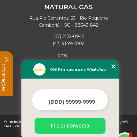
NATURAL GAS
Rua Rio Correntes, 53 – Rio Pequeno
Camboriú – SC – 88343-842
(47) 2122-0942
(47) 9149-2002
Home
Empresa
Informações
Missão
Olá! Fale agora pelo WhatsApp.
Serviços
Contato
Mapa do site
Mais Serviços
O inteiro teor deste site está sujeito à proteção de direitos autorais. Copyright©
Iniciar conversa
NATURAL GAS (Lei 9610 de 19/02/1998)
1