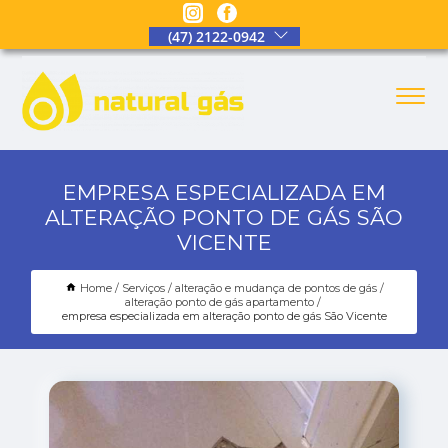
(47) 2122-0942
EMPRESA ESPECIALIZADA EM
ALTERAÇÃO PONTO DE GÁS SÃO
VICENTE
Home
Serviços
alteração e mudança de pontos de gás
alteração ponto de gás apartamento
empresa especializada em alteração ponto de gás São Vicente