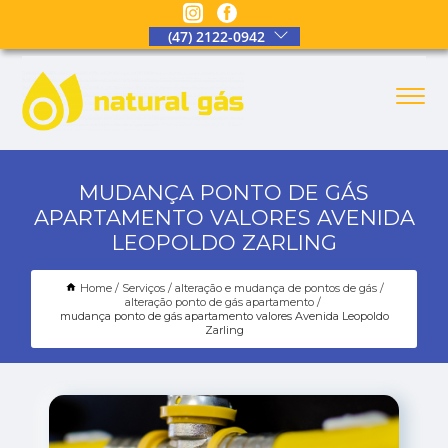
(47) 2122-0942
MUDANÇA PONTO DE GÁS
APARTAMENTO VALORES AVENIDA
LEOPOLDO ZARLING
Home
Serviços
alteração e mudança de pontos de gás
alteração ponto de gás apartamento
mudança ponto de gás apartamento valores Avenida Leopoldo
Zarling