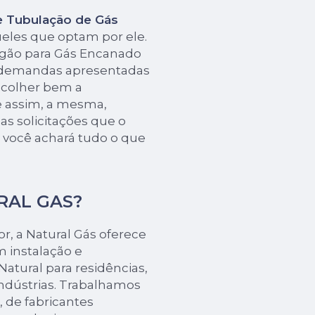
e Tubulação de Gás
ueles que optam por ele.
ogão para Gás Encanado
 demandas apresentadas
escolher bem a
 assim, a mesma,
s solicitações que o
i, você achará tudo o que
URAL GAS?
r, a Natural Gás oferece
 instalação e
atural para residências,
indústrias. Trabalhamos
 de fabricantes