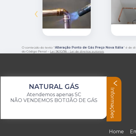
‹
O conteúdo do texto "
Alteração Ponto de Gás Preço Nova Itália
" é de d
do Código Penal –
Lei 9610/98 - Lei de direitos autorais
.
NATURAL GÁS
Informações
Atendemos apenas SC
NÃO VENDEMOS BOTIJÃO DE GÁS
Home
E