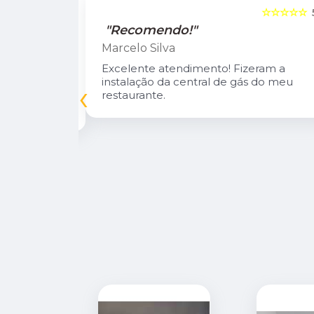
☆☆☆☆☆
5
☆☆☆☆☆
"Recomendo!"
Marcelo Silva
n Diego e
Excelente atendimento! Fizeram a
oso.
instalação da central de gás do meu
‹
inuarei como
restaurante.