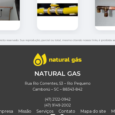
ireito reservado. Sua reprodução, parcial ou total, mesmo citando nossos links, é proibida s
NATURAL GAS
Rua Rio Correntes, 53 – Rio Pequeno
Camboriú – SC – 88343-842
(47) 2122-0942
(47) 9149-2002
mpresa
Missão
Serviços
Contato
Mapa do site
M