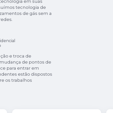
 tecnologia em suas
ssuímos tecnologia de
vazamentos de gás sem a
redes.
idencial
o
ção e troca de
e mudança de pontos de
ance para entrar em
ndentes estão dispostos
re os trabalhos