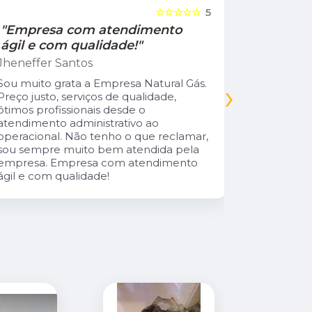
☆☆☆☆☆
5
"Empresa com atendimento
"Recom
ágil e com qualidade!"
Jamile Jul
Jheneffer Santos
Fui atendi
nunca vi 
Sou muito grata a Empresa Natural Gás.
›
Parabéns 
Preço justo, serviços de qualidade,
cliente da
ótimos profissionais desde o
atendimento administrativo ao
operacional. Não tenho o que reclamar,
sou sempre muito bem atendida pela
empresa. Empresa com atendimento
ágil e com qualidade!