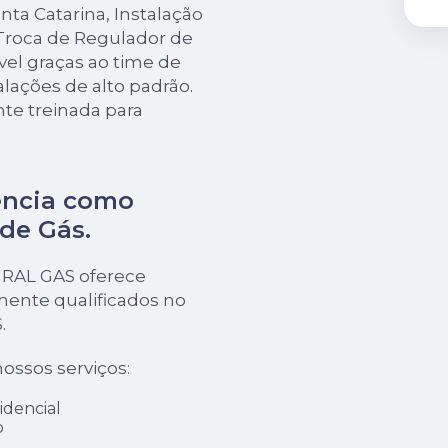
ta Catarina, Instalação
 Troca de Regulador de
ível graças ao time de
talações de alto padrão.
e treinada para
ência como
 de Gás
.
URAL GAS oferece
mente qualificados no
.
ossos serviços:
idencial
o