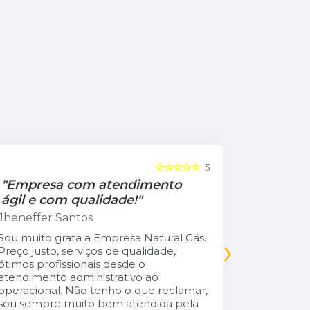
☆☆☆☆☆
5
"Empresa com atendimento
"Recom
ágil e com qualidade!"
Jamile Jul
Jheneffer Santos
Fui atendi
nunca vi 
Sou muito grata a Empresa Natural Gás.
›
Parabéns 
Preço justo, serviços de qualidade,
cliente da
ótimos profissionais desde o
atendimento administrativo ao
operacional. Não tenho o que reclamar,
sou sempre muito bem atendida pela