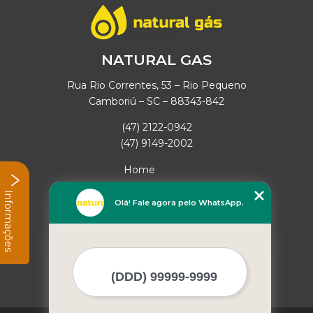
NATURAL GAS
Rua Rio Correntes, 53 – Rio Pequeno
Camboriú – SC – 88343-842
(47) 2122-0942
(47) 9149-2002
Home
Empresa
Informações
Missão
Olá! Fale agora pelo WhatsApp.
Serviços
Contato
Mapa do site
Mais Serviços