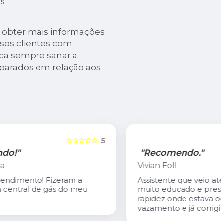
s
a obter mais informações
ssos clientes com
ca sempre sanar a
mparados em relação aos
5
☆☆☆☆☆
5
"Recomendo."
Vivian Foll
Assistente que veio até a residência
muito educado e prestativo, achou com
rapidez onde estava ocorrendo o
vazamento e já corrigiu o problema.