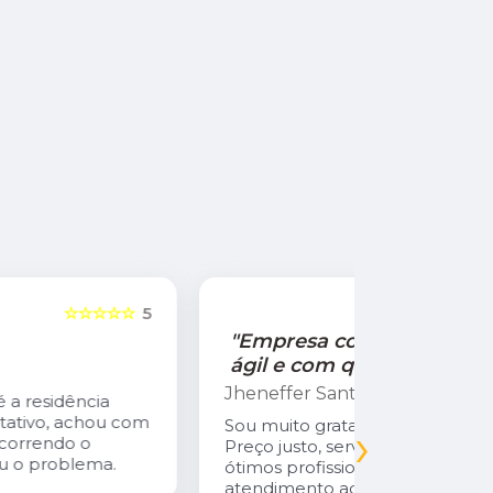
☆☆☆☆☆
5
"Empresa com atendimento
"Recom
ágil e com qualidade!"
Jamile Jul
Jheneffer Santos
Fui atendi
nunca vi 
Sou muito grata a Empresa Natural Gás.
›
Parabéns 
Preço justo, serviços de qualidade,
cliente da
ótimos profissionais desde o
atendimento administrativo ao