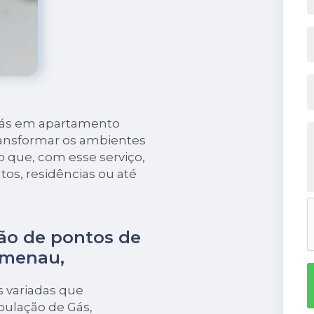
 gás em apartamento
ansformar os ambientes
to que, com esse serviço,
os, residências ou até
ão de pontos de
umenau,
s variadas que
bulação de Gás,