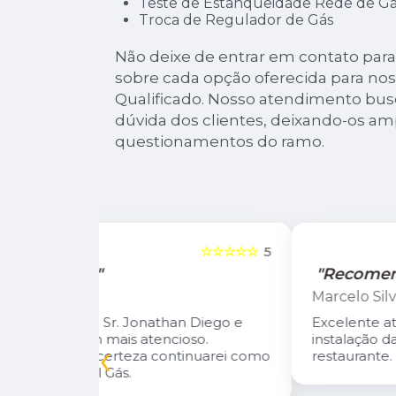
Teste de Estanqueidade Rede de Gá
Troca de Regulador de Gás
Não deixe de entrar em contato par
sobre cada opção oferecida para no
Qualificado. Nosso atendimento bus
dúvida dos clientes, deixando-os a
questionamentos do ramo.
☆☆☆☆☆
5
☆☆☆☆☆
"Recomendo!"
Marcelo Silva
n Diego e
Excelente atendimento! Fizeram a
oso.
instalação da central de gás do meu
‹
inuarei como
restaurante.