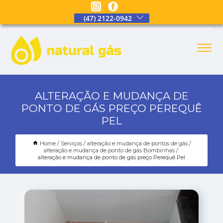
(47) 2122-0942
ALTERAÇÃO E MUDANÇA DE
PONTO DE GÁS PREÇO PEREQUÊ
PEL
Home
Serviços
alteração e mudança de pontos de gás
alteração e mudança de ponto de gás Bombinhas
alteração e mudança de ponto de gás preço Perequê Pel