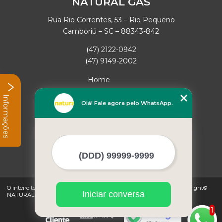
NATURAL GAS
Rua Rio Correntes, 53 – Rio Pequeno
Camboriú – SC – 88343-842
(47) 2122-0942
(47) 9149-2002
Home
Empresa
Informações
Missão
Olá! Fale agora pelo WhatsApp.
Serviços
Contato
Mapa do site
Mais Serviços
O inteiro teor deste site está sujeito à proteção de direitos autorais. Copyright©
Iniciar conversa
NATURAL GAS (Lei 9610 de 19/02/1998)
1