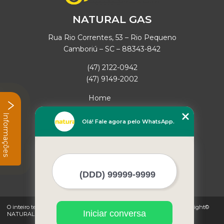
NATURAL GAS
Rua Rio Correntes, 53 – Rio Pequeno
Camboriú – SC – 88343-842
(47) 2122-0942
(47) 9149-2002
Home
Empresa
Informações
Missão
Olá! Fale agora pelo WhatsApp.
Serviços
Contato
Mapa do site
Mais Serviços
O inteiro teor deste site está sujeito à proteção de direitos autorais. Copyright©
Iniciar conversa
NATURAL GAS (Lei 9610 de 19/02/1998)