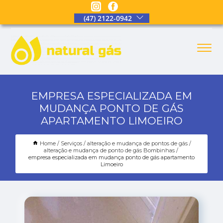
(47) 2122-0942
EMPRESA ESPECIALIZADA EM
MUDANÇA PONTO DE GÁS
APARTAMENTO LIMOEIRO
Home
Serviços
alteração e mudança de pontos de gás
alteração e mudança de ponto de gás Bombinhas
empresa especializada em mudança ponto de gás apartamento
Limoeiro