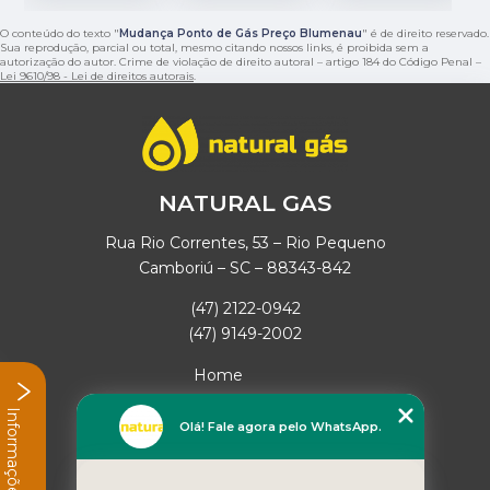
O conteúdo do texto "
Mudança Ponto de Gás Preço Blumenau
" é de direito reservado.
Sua reprodução, parcial ou total, mesmo citando nossos links, é proibida sem a
autorização do autor. Crime de violação de direito autoral – artigo 184 do Código Penal –
Lei 9610/98 - Lei de direitos autorais
.
NATURAL GAS
Rua Rio Correntes, 53 – Rio Pequeno
Camboriú – SC – 88343-842
(47) 2122-0942
(47) 9149-2002
Home
Empresa
Informações
Missão
Olá! Fale agora pelo WhatsApp.
Serviços
Contato