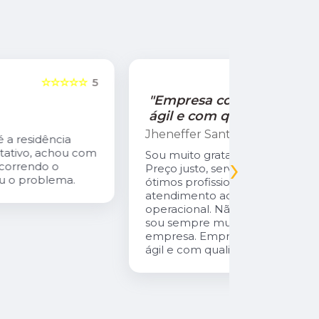
☆☆☆☆☆
5
"Empresa com atendimento
"Recom
ágil e com qualidade!"
Jamile Jul
Jheneffer Santos
Fui atendi
nunca vi 
Sou muito grata a Empresa Natural Gás.
›
Parabéns 
Preço justo, serviços de qualidade,
cliente da
ótimos profissionais desde o
atendimento administrativo ao
operacional. Não tenho o que reclamar,
sou sempre muito bem atendida pela
empresa. Empresa com atendimento
ágil e com qualidade!