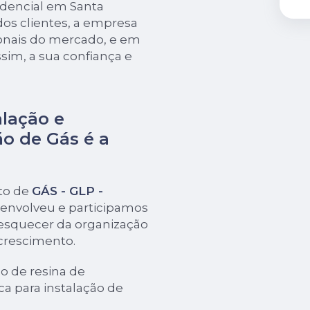
idencial em Santa
dos clientes, a empresa
ionais do mercado, e em
sim, a sua confiança e
alação e
o de Gás é a
to de
GÁS - GLP -
senvolveu e participamos
esquecer da organização
 crescimento.
 de resina de
ca para instalação de