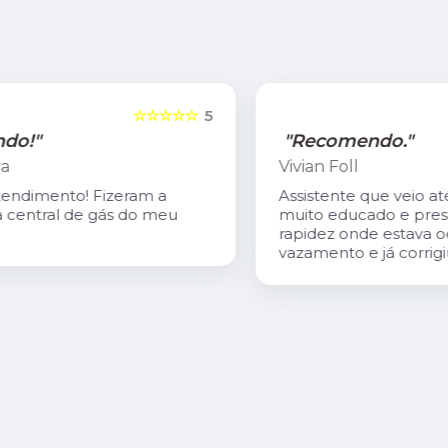
5
☆☆☆☆☆
5
"Recomendo."
Vivian Foll
Assistente que veio até a residência
muito educado e prestativo, achou com
rapidez onde estava ocorrendo o
vazamento e já corrigiu o problema.