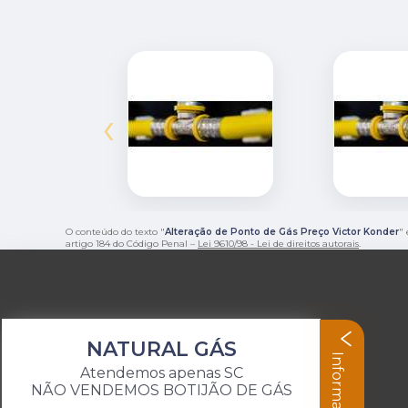
‹
O conteúdo do texto "
Alteração de Ponto de Gás Preço Victor Konder
" 
artigo 184 do Código Penal –
Lei 9610/98 - Lei de direitos autorais
.
NATURAL GÁS
Informações
Atendemos apenas SC
NÃO VENDEMOS BOTIJÃO DE GÁS