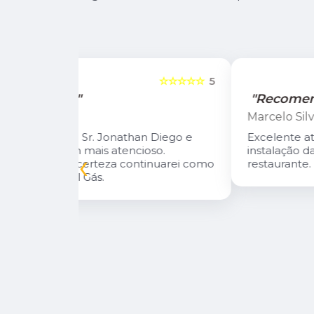
☆☆☆☆☆
5
☆☆☆☆☆
"Recomendo!"
Marcelo Silva
n Diego e
Excelente atendimento! Fizeram a
oso.
instalação da central de gás do meu
‹
inuarei como
restaurante.