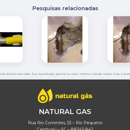
Pesquisas relacionadas
é de direito reservado. Sua reprodução, parcial ou total, mesmo citando nossos links, é pro
NATURAL GAS
Rua Rio Correntes, 53 – Rio Pequeno
Camboriú – SC – 88343-842