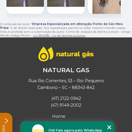
O conteúdo do texto "
Empresa Especializada em Alteração Ponto de Gás Meis
Praia
" é de direito reservado. Sua reprodução, parcial ou total, mesmo citando nossos
links, é proibida sem a autorização do autor. Crime de violação de direito autoral – artigo
184 do Código Penal –
Lei 9610/98 - Lei de direitos autorais
.
NATURAL GAS
Rua Rio Correntes, 53 – Rio Pequeno
Camboriú – SC – 88343-842
(47) 2122-0942
(47) 9149-2002
Home
Empresa
Missão
Olá! Fale agora pelo WhatsApp.